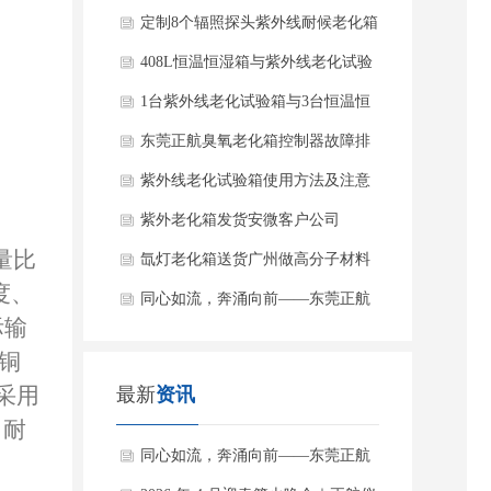
户公司
定制8个辐照探头紫外线耐候老化箱
配超纯水系统发货杭州电梯客户
408L恒温恒湿箱与紫外线老化试验
箱发货安徽客户公司
1台紫外线老化试验箱与3台恒温恒
湿试验箱送货深圳客户公司
东莞正航臭氧老化箱控制器故障排
查与售后服务指南
紫外线老化试验箱使用方法及注意
事项
紫外老化箱发货安微客户公司
量比
氙灯老化箱送货广州做高分子材料
度、
上市公司
同心如流，奔涌向前——东莞正航
际输
仪器业务部2026年七月团建纪
铜
采用
最新
资讯
、耐
同心如流，奔涌向前——东莞正航