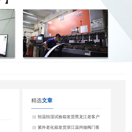
精选
文章
恒温恒湿试验箱发货黑龙江老客户
公司
紫外老化箱发货浙江温州做阀门客