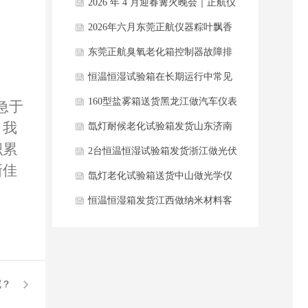
仪器业务部2026年七月团建纪
2026 年 4 月迎春篝火晚会｜正航仪
器销售精英 ×SMT
2026年六月东莞正航仪器粽叶飘香
迎端午 温情聚力暖团队
东莞正航臭氧老化箱控制器故障排
查与售后服务指南
恒温恒湿试验箱在长期运行中常见
有哪些问题呢？
160型盐雾箱送货黑龙江做汽车仪表
急于
。我
老客户公司
氙灯耐候老化试验箱发货山东济南
积累
新材料研究院
2台恒温恒湿试验箱发货浙江做光伏
新佳
产品客户公司
氙灯老化试验箱送货中山做光学仪
器客户公司
恒温恒湿箱发货江西做纳米材料客
户公司
呢？